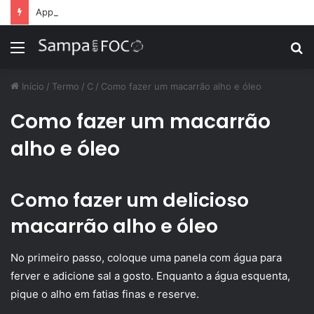
Apps de treino personalizado crescem no Brasil e impulsionam modelo de assinatura fitness
Menu
P
p
Início
/
Termo
/
C
/
Como fazer um macarrão alho e óleo
Como fazer um macarrão
alho e óleo
Como fazer um delicioso
macarrão alho e óleo
No primeiro passo, coloque uma panela com água para
ferver e adicione sal a gosto. Enquanto a água esquenta,
pique o alho em fatias finas e reserve.