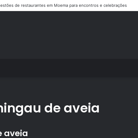
estões de restaurantes em Moema para encontros e celebrações
ingau de aveia
 aveia