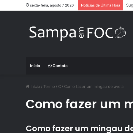
Sug
sexta-feira, agosto 7 2026
Notícias de Última Hora
Início
Contato
Início
/
Termo
/
C
/
Como fazer um mingau de aveia
Como fazer um m
Como fazer um mingau de