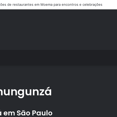
ões de restaurantes em Moema para encontros e celebrações
mungunzá
 em São Paulo