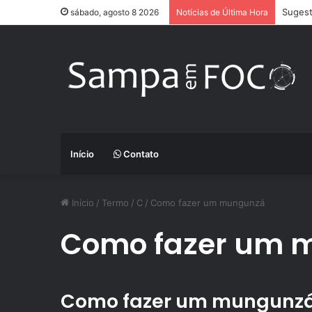
Sugest
sábado, agosto 8 2026
Notícias de Última Hora
Início
Contato
Início
/
Termo
/
C
/
Como fazer um mungunzá
Como fazer um 
Como fazer um mungunzá