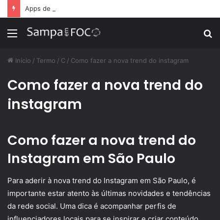
Apps de treino personalizado crescem no Brasil e impulsionam modelo de assinatura fitness
Menu
P
p
Início
/
Termo
/
C
/
Como fazer a nova trend do instagram
Como fazer a nova trend do
instagram
Como fazer a nova trend do
Instagram em São Paulo
Para aderir à nova trend do Instagram em São Paulo, é
importante estar atento às últimas novidades e tendências
da rede social. Uma dica é acompanhar perfis de
influenciadores locais para se inspirar e criar conteúdo