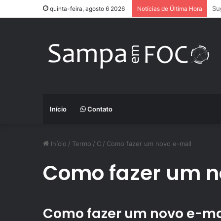
Ap
quinta-feira, agosto 6 2026
Notícias de Última Hora
Início
Contato
Início
/
Termo
/
C
/
Como fazer um novo e-mail
Como fazer um n
Como fazer um novo e-ma