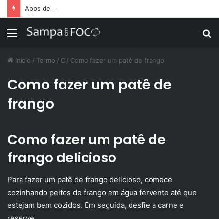
Apps de treino personalizado crescem no Brasil e impulsionam modelo de assinatura fitness
Menu
P
p
Início
/
Termo
/
C
/
Como fazer um patê de frango
Como fazer um patê de
frango
Como fazer um patê de
frango delicioso
Para fazer um patê de frango delicioso, comece
cozinhando peitos de frango em água fervente até que
estejam bem cozidos. Em seguida, desfie a carne e
reserve.