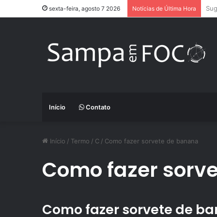
App
sexta-feira, agosto 7 2026
Notícias de Última Hora
Início
Contato
Início
/
Termo
/
C
/
Como fazer sorvete de banana
Como fazer sorv
Como fazer sorvete de b