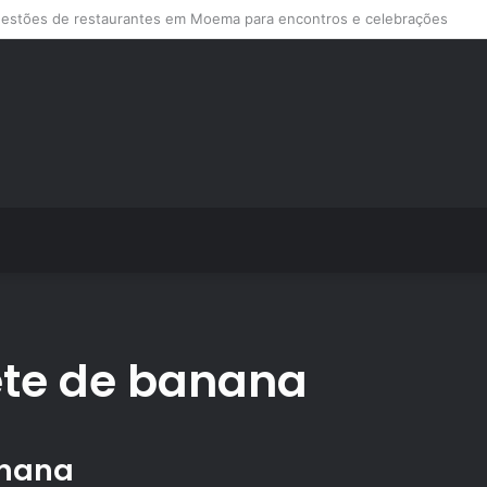
s de treino personalizado crescem no Brasil e impulsionam modelo de a
ete de banana
anana