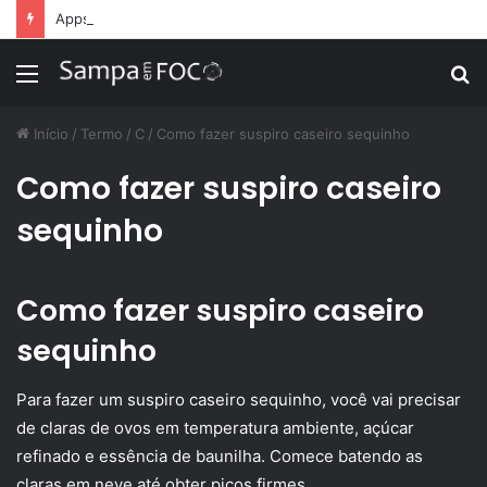
Apps de treino personalizado crescem no Brasil e impulsionam modelo de assinatura fitness
Menu
P
p
Início
/
Termo
/
C
/
Como fazer suspiro caseiro sequinho
Como fazer suspiro caseiro
sequinho
Como fazer suspiro caseiro
sequinho
Para fazer um suspiro caseiro sequinho, você vai precisar
de claras de ovos em temperatura ambiente, açúcar
refinado e essência de baunilha. Comece batendo as
claras em neve até obter picos firmes.