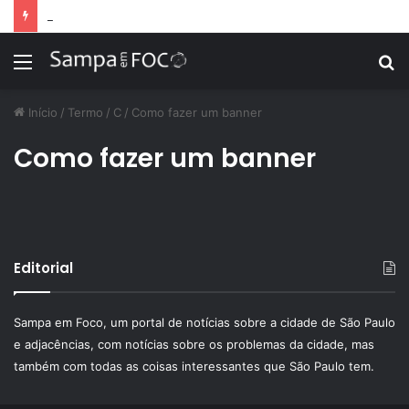
Apps de treino personalizado crescem no Brasil e impulsionam modelo de assinatura fitness
Menu
P
p
Início
/
Termo
/
C
/
Como fazer um banner
Como fazer um banner
Editorial
Sampa em Foco, um portal de notícias sobre a cidade de São Paulo
e adjacências, com notícias sobre os problemas da cidade, mas
também com todas as coisas interessantes que São Paulo tem.