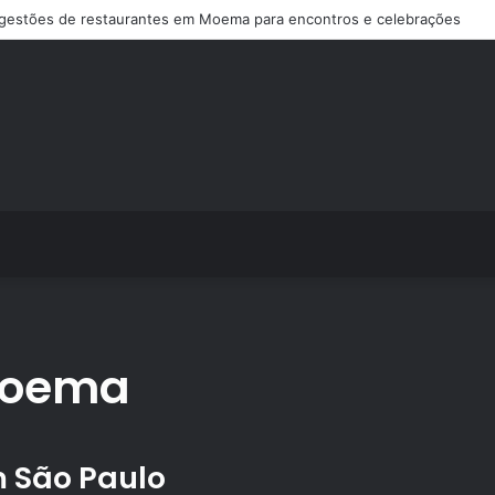
ps de treino personalizado crescem no Brasil e impulsionam modelo de a
poema
 São Paulo