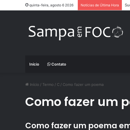
Ap
quinta-feira, agosto 6 2026
Notícias de Última Hora
Início
Contato
Início
/
Termo
/
C
/
Como fazer um poema
Como fazer um 
Como fazer um poema em