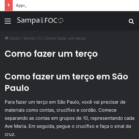
Apps de treino personalizado crescem no Brasil e impulsionam modelo de assinatura fitness
Menu
P
p
Início
/
Termo
/
C
/
Como fazer um terço
Como fazer um terço
Como fazer um terço em São
Paulo
Para fazer um terço em São Paulo, você vai precisar de
materiais como contas, crucifixo e cordão. Comece
separando as contas em grupos de 10, representando cada
Ave Maria. Em seguida, pegue o crucifixo e faça o sinal da
cruz.