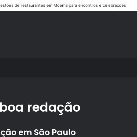
estões de restaurantes em Moema para encontros e celebrações
boa redação
ção em São Paulo