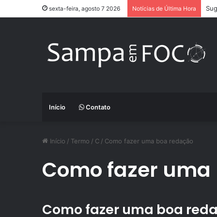
Sug
sexta-feira, agosto 7 2026
Notícias de Última Hora
Início
Contato
Início
/
Termo
/
C
/
Como fazer uma boa redação
Como fazer uma 
Como fazer uma boa reda