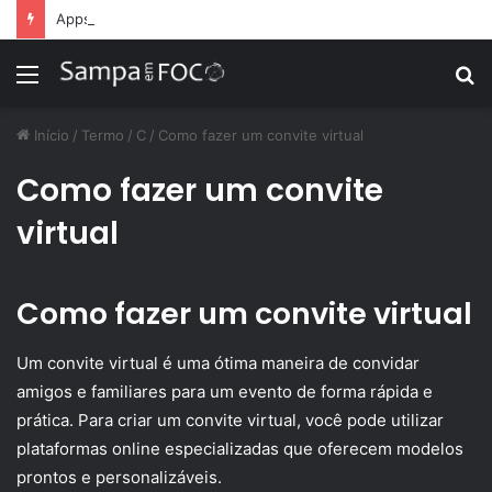
Apps de treino personalizado crescem no Brasil e impulsionam modelo de assinatura fitness
Menu
P
p
Início
/
Termo
/
C
/
Como fazer um convite virtual
Como fazer um convite
virtual
Como fazer um convite virtual
Um convite virtual é uma ótima maneira de convidar
amigos e familiares para um evento de forma rápida e
prática. Para criar um convite virtual, você pode utilizar
plataformas online especializadas que oferecem modelos
prontos e personalizáveis.