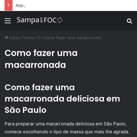
Apps de treino personalizado crescem no Brasil e impulsionam modelo de assinatura fitness
Menu
P
p
Início
/
Termo
/
C
/
Como fazer uma macarronada
Como fazer uma
macarronada
Como fazer uma
macarronada deliciosa em
São Paulo
Para preparar uma macarronada deliciosa em São Paulo,
comece escolhendo o tipo de massa que mais lhe agrada.