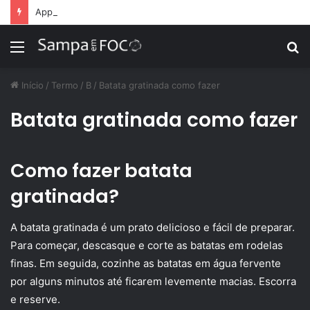
Apps de treino personalizado crescem no Brasil e impulsionam modelo de assinatura fitness
Menu
P
p
Início
/
Termo
/
B
/
Batata gratinada como fazer
Batata gratinada como fazer
Como fazer batata
gratinada?
A batata gratinada é um prato delicioso e fácil de preparar.
Para começar, descasque e corte as batatas em rodelas
finas. Em seguida, cozinhe as batatas em água fervente
por alguns minutos até ficarem levemente macias. Escorra
e reserve.