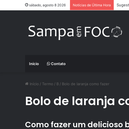
Sugest
sábado, agosto 8 2026
Notícias de Última Hora
Início
Contato
Início
/
Termo
/
B
/
Bolo de laranja como fazer
Bolo de laranja 
Como fazer um delicioso b