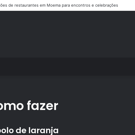
ões de restaurantes em Moema para encontros e celebrações
como fazer
olo de laranja