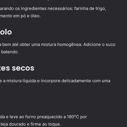
arando os ingredientes necessários: farinha de trigo,
ermento em pó e óleo.
olo
ta bem até obter uma mistura homogênea. Adicione o suco
e batendo.
tes secos
re a mistura líquida e incorpore delicadamente com uma
a e leve ao forno preaquecido a 180°C por
teja dourado e firme ao toque.