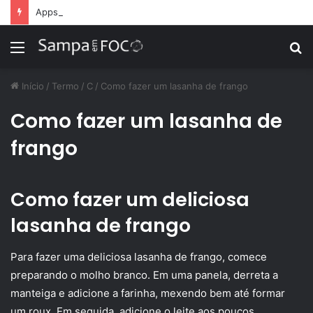
Apps de treino personalizado crescem no Brasil e impulsionam modelo de assinatura fitness
Menu
P
p
Início
/
Termo
/
C
/
Como fazer um lasanha de frango
Como fazer um lasanha de
frango
Como fazer um deliciosa
lasanha de frango
Para fazer uma deliciosa lasanha de frango, comece
preparando o molho branco. Em uma panela, derreta a
manteiga e adicione a farinha, mexendo bem até formar
um roux. Em seguida, adicione o leite aos poucos,