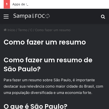
Apps de treino personalizado crescem no Brasil e impulsionam modelo de assinatura fitness
Menu
P
p
Início
/
Termo
/
C
/
Como fazer um resumo
Como fazer um resumo
Como fazer um resumo de
São Paulo?
Para fazer um resumo sobre São Paulo, é importante
destacar sua relevância como maior cidade do Brasil, com
uma população diversificada e uma economia forte.
O que é São Paulo?