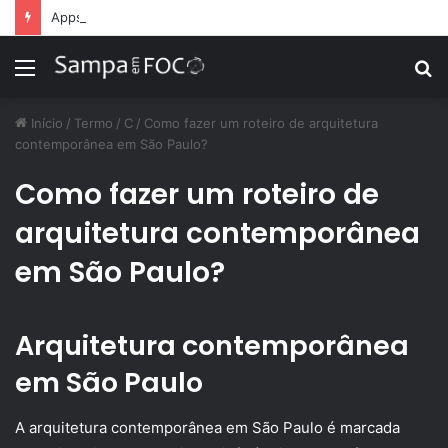
Apps de treino personalizado crescem no Brasil e impulsionam modelo de assinatura fitness
Menu
P
p
Início
/
Termo
/
C
/
Como fazer um roteiro de arquitetura
contemporânea em São Paulo?
Como fazer um roteiro de
arquitetura contemporânea
em São Paulo?
Arquitetura contemporânea
em São Paulo
A arquitetura contemporânea em São Paulo é marcada