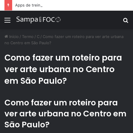
Apps de treino personalizado crescem no Brasil e impulsionam modelo de assinatura fitness
Menu
P
p
Início
/
Termo
/
C
/
Como fazer um roteiro para ver arte urbana
no Centro em São Paulo?
Como fazer um roteiro para
ver arte urbana no Centro
em São Paulo?
Como fazer um roteiro para
ver arte urbana no Centro em
São Paulo?