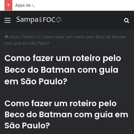
Apps de treino personalizado crescem no Brasil e impulsionam modelo de assinatura fitness
Menu
P
p
Início
/
Termo
/
C
/
Como fazer um roteiro pelo Beco do Batman
com guia em São Paulo?
Como fazer um roteiro pelo
Beco do Batman com guia
em São Paulo?
Como fazer um roteiro pelo
Beco do Batman com guia em
São Paulo?