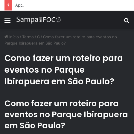
Apps de treino personalizado crescem no Brasil e impulsionam modelo de assinatura fitness
Menu
P
p
Início
/
Termo
/
C
/
Como fazer um roteiro para eventos no
Parque Ibirapuera em São Paulo?
Como fazer um roteiro para
eventos no Parque
Ibirapuera em São Paulo?
Como fazer um roteiro para
eventos no Parque Ibirapuera
em São Paulo?