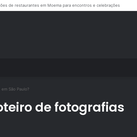
e treino personalizado crescem no Brasil e impulsionam modelo de assi
s em São Paulo?
teiro de fotografias