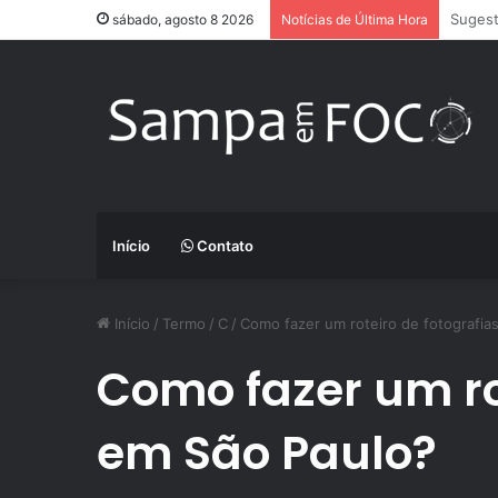
Apps d
sábado, agosto 8 2026
Notícias de Última Hora
Início
Contato
Início
/
Termo
/
C
/
Como fazer um roteiro de fotografia
Como fazer um ro
em São Paulo?