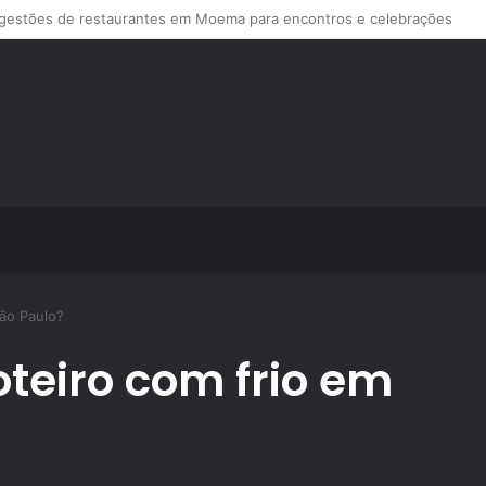
ps de treino personalizado crescem no Brasil e impulsionam modelo de a
ão Paulo?
teiro com frio em