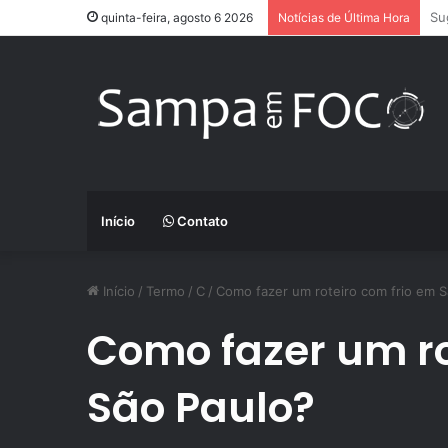
Ap
quinta-feira, agosto 6 2026
Notícias de Última Hora
Início
Contato
Início
/
Termo
/
C
/
Como fazer um roteiro com frio em S
Como fazer um ro
São Paulo?