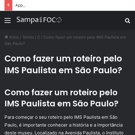
Apps de treino personalizado crescem no Brasil e impulsionam modelo de assinatura fitness
Menu
P
p
Início
/
Termo
/
C
/
Como fazer um roteiro pelo IMS Paulista em
São Paulo?
Como fazer um roteiro pelo
IMS Paulista em São Paulo?
Como fazer um roteiro pelo
IMS Paulista em São Paulo?
Para começar o seu roteiro pelo IMS Paulista em São
Paulo, é importante conhecer a história e a importância
deste museu. Localizado na Avenida Paulista, o Instituto