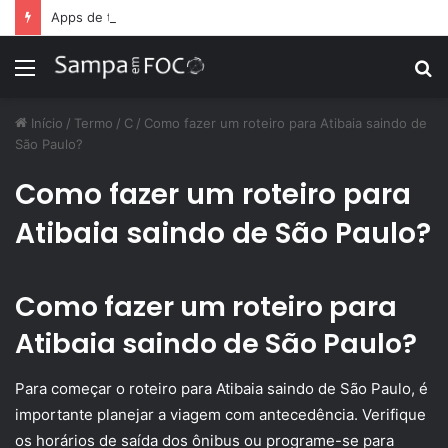
Apps de treino personalizado crescem no Brasil e impulsionam modelo de assinatura fitness
Menu
P
p
Início
/
Termo
/
C
/
Como fazer um roteiro para Atibaia saindo de
São Paulo?
Como fazer um roteiro para
Atibaia saindo de São Paulo?
Como fazer um roteiro para
Atibaia saindo de São Paulo?
Para começar o roteiro para Atibaia saindo de São Paulo, é
importante planejar a viagem com antecedência. Verifique
os horários de saída dos ônibus ou programe-se para