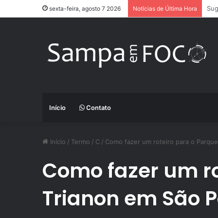
App
sexta-feira, agosto 7 2026
Notícias de Última Hora
Início
Contato
Início
/
Termo
/
C
/
Como fazer um roteiro para o Parque
Como fazer um ro
Trianon em São 