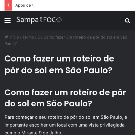
Apps de treino personalizado crescem no Brasil e impulsionam modelo de assinatura fitness
Menu
P
p
Início
/
Termo
/
C
/
Como fazer um roteiro de pôr do sol em São
Paulo?
Como fazer um roteiro de
pôr do sol em São Paulo?
Como fazer um roteiro de pôr
do sol em São Paulo?
Para começar o seu roteiro de pôr do sol em São Paulo, é
importante escolher um local com uma vista privilegiada,
como o Mirante 9 de Julho.