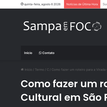
Ap
quinta-feira, agosto 6 2026
Notícias de Última Hora
Início
Contato
Início
/
Termo
/
C
/
Como fazer um roteiro para a Virada 
Como fazer um ro
Cultural em São 