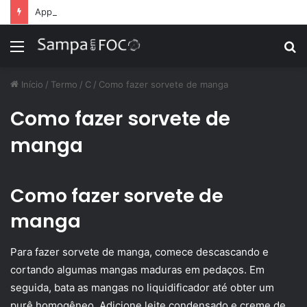
Apps de treino personalizado crescem no Brasil e impulsionam modelo de assinatura fitness
Menu
P
p
Início
/
Termo
/
C
/
Como fazer sorvete de manga
Como fazer sorvete de
manga
Como fazer sorvete de
manga
Para fazer sorvete de manga, comece descascando e
cortando algumas mangas maduras em pedaços. Em
seguida, bata as mangas no liquidificador até obter um
purê homogêneo. Adicione leite condensado e creme de