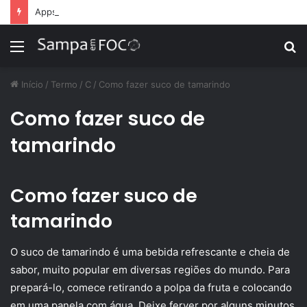
Apps de treino personalizado crescem no Brasil e impulsionam modelo de assinatura fitness
Menu
P
p
Início
/
Termo
/
C
/
Como fazer suco de tamarindo
Como fazer suco de
tamarindo
Como fazer suco de
tamarindo
O suco de tamarindo é uma bebida refrescante e cheia de
sabor, muito popular em diversas regiões do mundo. Para
prepará-lo, comece retirando a polpa da fruta e colocando
em uma panela com água. Deixe ferver por alguns minutos