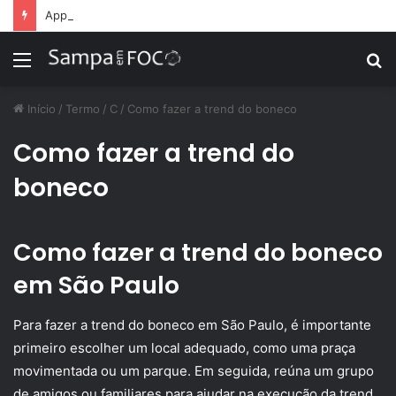
Apps de treino personalizado crescem no Brasil e impulsionam modelo de assinatura fitness
Menu
P
p
Início
/
Termo
/
C
/
Como fazer a trend do boneco
Como fazer a trend do
boneco
Como fazer a trend do boneco
em São Paulo
Para fazer a trend do boneco em São Paulo, é importante
primeiro escolher um local adequado, como uma praça
movimentada ou um parque. Em seguida, reúna um grupo
de amigos ou familiares para ajudar na execução da trend.