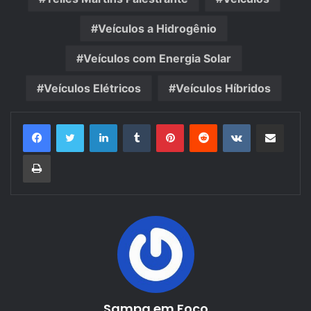
Veículos a Hidrogênio
Veículos com Energia Solar
Veículos Elétricos
Veículos Híbridos
Linkedin
Tumblr
Pinterest
Reddit
VK
Compartilhar via e-mail
Imprimir
Sampa em Foco