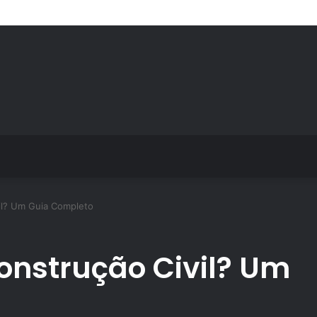
s de treino personalizado crescem no Brasil e impulsionam modelo de a
il? Um Guia Completo
onstrução Civil? Um