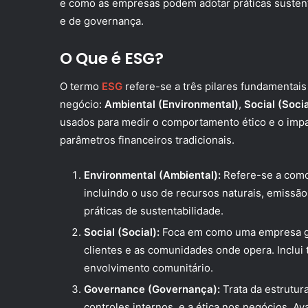
e como as empresas podem adotar práticas susten
e de governança.
O Que é ESG?
O termo
ESG
refere-se a três pilares fundamentais
negócio:
Ambiental (Environmental)
,
Social (Socia
usados para medir o comportamento ético e o imp
parâmetros financeiros tradicionais.
Environmental (Ambiental):
Refere-se a como
incluindo o uso de recursos naturais, emissão
práticas de sustentabilidade.
Social (Social):
Foca em como uma empresa ge
clientes e as comunidades onde opera. Inclui
envolvimento comunitário.
Governance (Governança):
Trata da estrutura
controles internos, e a ética nos negócios. 