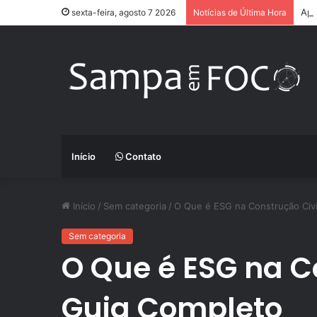
App
sexta-feira, agosto 7 2026
Notícias de Última Hora
Início
Contato
Início
/
Sem categoria
/
O Que é ESG na Construção Civ
Sem categoria
O Que é ESG na C
Guia Completo