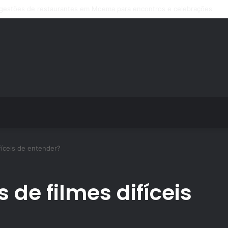
ps de treino personalizado crescem no Brasil e impulsionam modelo de a
fíceis de entender?
de filmes difíceis