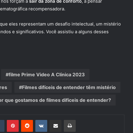
m nos forçam a
sair da zona de conforto
, a pensar
inematográfica recompensadora.
que eles representam um desafio intelectual, um mistério
ndos e significativos. Você assistiu a alguns desses
filme Prime Video A Clínica 2023
ores
Filmes difíceis de entender têm mistério
or que gostamos de filmes difíceis de entender?
din
Tumblr
Pinterest
Reddit
VK
Compartilhar via e-mail
Imprimir