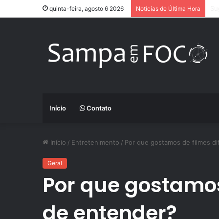
Ap
quinta-feira, agosto 6 2026
Notícias de Última Hora
Início
Contato
Início
/
Entretenimento
/
Por que gostamos de filmes di
Geral
Por que gostamos 
de entender?