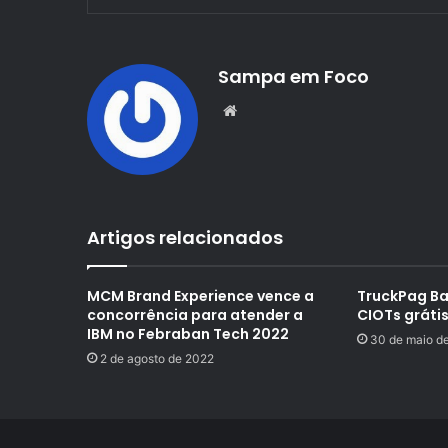
Sampa em Foco
Website
Artigos relacionados
MCM Brand Experience vence a
TruckPag Ba
concorrência para atender a
CIOTs gráti
IBM no Febraban Tech 2022
30 de maio d
2 de agosto de 2022