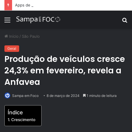
Apps de treino personalizado crescem no Brasil e impulsionam modelo de assinatura fitness
Menu
P
p
Início
/
São Paulo
Geral
Produção de veículos cresce
24,3% em fevereiro, revela a
Anfavea
Sampa em Foco
8 de março de 2024
1 minuto de leitura
Índice
Crescimento