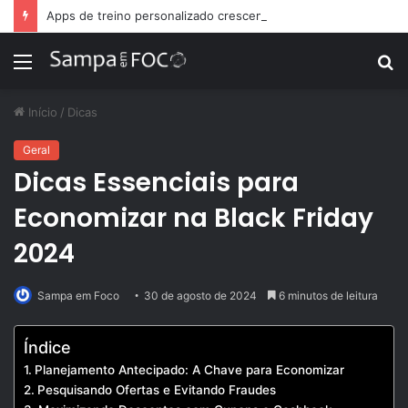
Apps de treino personalizado crescem no Brasil e impulsionam modelo de assinatura fitness
Menu
P
p
Início
/
Dicas
Geral
Dicas Essenciais para
Economizar na Black Friday
2024
Sampa em Foco
30 de agosto de 2024
6 minutos de leitura
Índice
Planejamento Antecipado: A Chave para Economizar
Pesquisando Ofertas e Evitando Fraudes